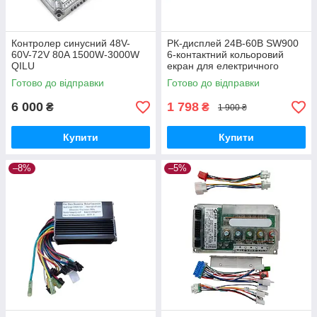
Контролер синусний 48V-
РК-дисплей 24B-60B SW900
60V-72V 80A 1500W-3000W
6-контактний кольоровий
QILU
екран для електричного
скутера
Готово до відправки
Готово до відправки
6 000
1 798
₴
₴
1 900 ₴
Купити
Купити
–8%
–5%