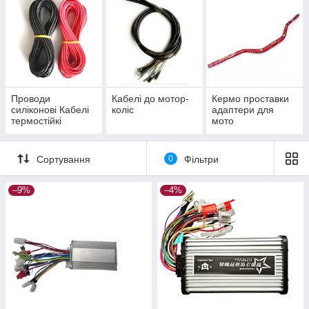
Проводи
Кабелі до мотор-
Кермо проставки
силіконові Кабелі
коліс
адаптери для
термостійкі
мото
Сортування
0
Фільтри
–9%
–4%