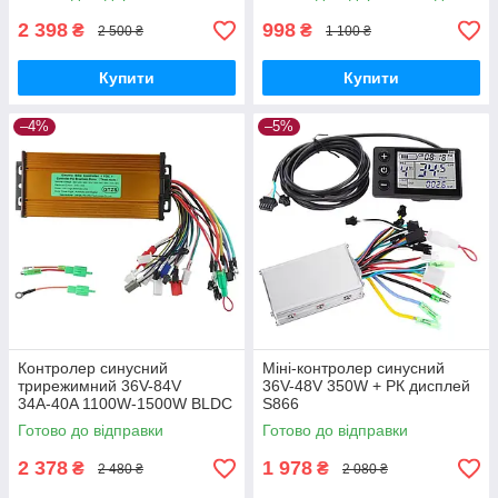
2 398
998
₴
₴
2 500 ₴
1 100 ₴
Купити
Купити
–4%
–5%
Контролер синусний
Міні-контролер синусний
трирежимний 36V-84V
36V-48V 350W + РК дисплей
34А-40A 1100W-1500W BLDC
S866
Готово до відправки
Готово до відправки
2 378
1 978
₴
₴
2 480 ₴
2 080 ₴