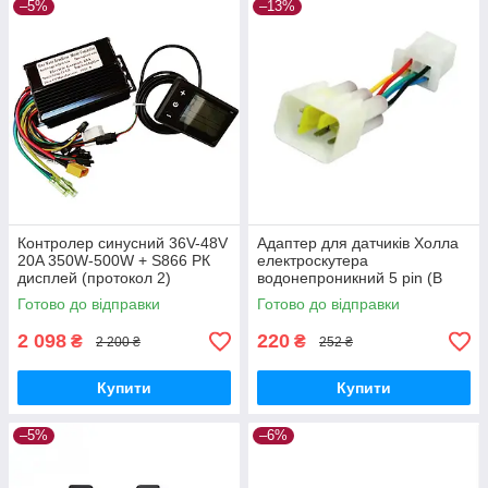
–5%
–13%
Контролер синусний 36V-48V
Адаптер для датчиків Холла
20A 350W-500W + S866 РК
електроскутера
дисплей (протокол 2)
водонепроникний 5 pin (B
type)
Готово до відправки
Готово до відправки
2 098
220
₴
₴
2 200 ₴
252 ₴
Купити
Купити
–5%
–6%