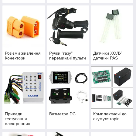
у
Роз'єми живлення
Ручки "газу"
Датчики ХОЛУ
Конектори
перемикачі пульти
датчики PAS
Прилади
Ватметри DC
Комплектуючі до
тестування
акумуляторів
електронних
компонентів