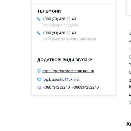
+380 (73) 428-22-40
Менеджер з продажу
К
+380 (93) 428-22-40
Менеджер по роботі з клієнтами
Р
Н
С
Р
https://gadgestore.com.ua/ua/
М
fop.babenko@ukr.net
Ф
е
+380734282240, +380934282240
Д
К
Х