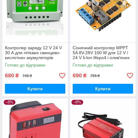
Контролер заряду 12 V 24 V
Сонячний контролер MPPT
30 А для літієвих свинцево-
5A 8V-28V 100 W для 12 V /
кислотних акумуляторів
24 V li-lon lifepo4 і олив'яних
акумуляторів
Готово до відправки
Готово до відправки
680
690
₴
₴
745 ₴
755 ₴
Купити
Купити
–8%
–8%