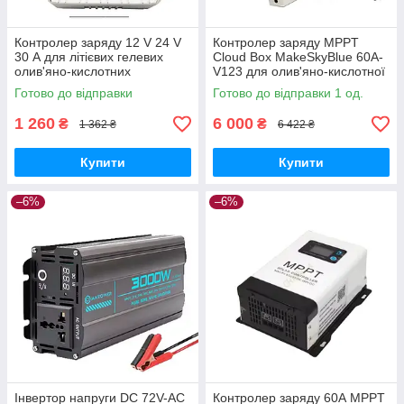
Контролер заряду 12 V 24 V
Контролер заряду MPPT
30 А для літієвих гелевих
Cloud Box MakeSkyBlue 60A-
олив'яно-кислотних
V123 для олив'яно-кислотної
акумуляторів
батареї 12V-24V-48V
Готово до відправки
Готово до відправки 1 од.
1 260
6 000
₴
₴
1 362 ₴
6 422 ₴
Купити
Купити
–6%
–6%
Інвертор напруги DC 72V-AC
Контролер заряду 60А MPPT