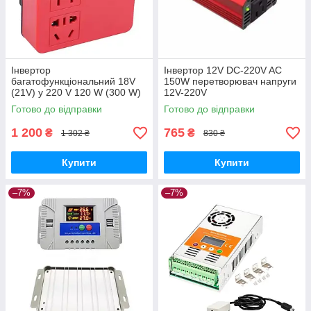
Інвертор
Інвертор 12V DC-220V AC
багатофункціональний 18V
150W перетворювач напруги
(21V) у 220 V 120 W (300 W)
12V-220V
для Milwaukee акумуляторів
Готово до відправки
Готово до відправки
1 200
765
₴
₴
1 302 ₴
830 ₴
Купити
Купити
–7%
–7%