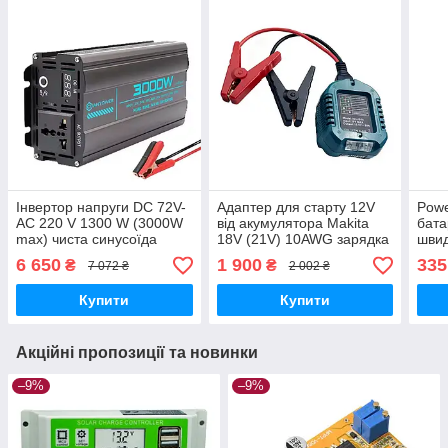
Інвертор напруги DC 72V-
Адаптер для старту 12V
Powe
AC 220 V 1300 W (3000W
від акумулятора Makita
бата
max) чиста синусоїда
18V (21V) 10AWG зарядка
швид
для аварійного живлення
прис
6 650
1 900
335
₴
₴
7 072 ₴
2 002 ₴
із затискачами
Купити
Купити
Акційні пропозиції та новинки
–9%
–9%