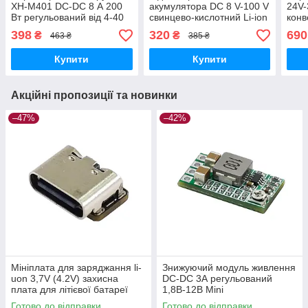
ХН-M401 DC-DC 8 А 200
акумулятора DC 8 V-100 V
24V-
Вт регульований від 4-40
свинцево-кислотний Li-ion
конв
V до 1,25-36V
LiFePO4 вольтметр 12 V
V 3
398
320
690
₴
₴
463 ₴
385 ₴
24 V 48 V 72 V
Купити
Купити
Акційні пропозиції та новинки
–47%
–42%
Мініплата для заряджання li-
Знижуючий модуль живлення
uon 3,7V (4.2V) захисна
DC-DC 3А регульований
плата для літієвої батареї
1,8В-12В Mini
інтерфейсType-C
Готово до відправки
Готово до відправки