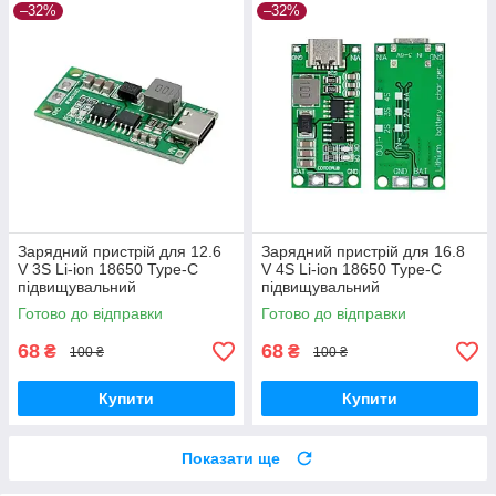
–32%
–32%
Зарядний пристрій для 12.6
Зарядний пристрій для 16.8
V 3S Li-ion 18650 Type-C
V 4S Li-ion 18650 Type-C
підвищувальний
підвищувальний
перетворювач DC-DC 3V-6V
перетворювач DC-DC 3V-6V
Готово до відправки
Готово до відправки
4А -12.6V CC CV
4 А 16.8 V CC CV
68
68
₴
₴
100 ₴
100 ₴
Купити
Купити
Показати ще