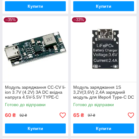
Купити
Купити
–35%
–33%
Модуль заряджання CC-CV li-
Модуль заряджання 1S
ion 3.7V (4.2V) 3А DC вхідна
3,2V(3,6V) 2,4А зарядний
напруга 4.5V-5.5V TYPE-C
модуль для lifepo4 Туре-С DC
4,5-5,5V
Готово до відправки
Готово до відправки
60
65
₴
₴
92 ₴
97 ₴
Купити
Купити