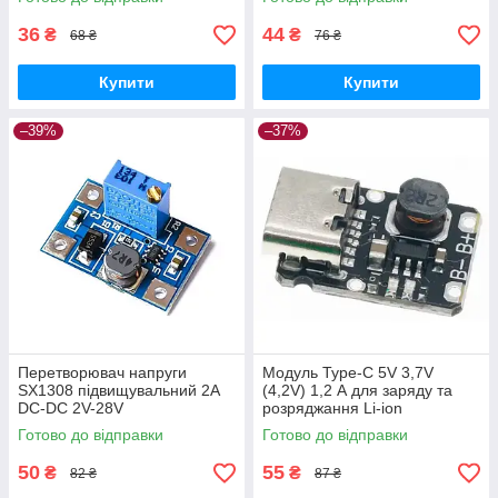
36
44
₴
₴
68 ₴
76 ₴
Купити
Купити
–39%
–37%
Перетворювач напруги
Модуль Type-C 5V 3,7V
SX1308 підвищувальний 2A
(4,2V) 1,2 А для заряду та
DC-DC 2V-28V
розряджання Li-ion
двоспрямована
Готово до відправки
Готово до відправки
підвищувальна плата DC
50
55
₴
₴
82 ₴
87 ₴