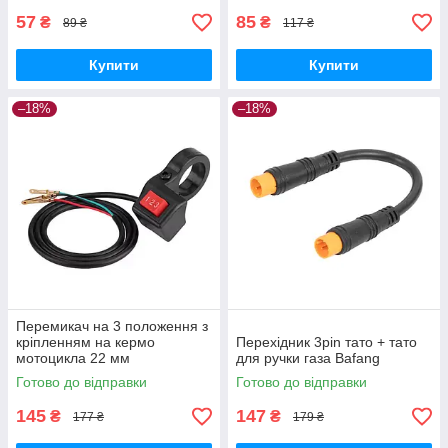
57
85
₴
₴
89 ₴
117 ₴
Купити
Купити
–18%
–18%
Перемикач на 3 положення з
кріпленням на кермо
Перехідник 3pin тато + тато
мотоцикла 22 мм
для ручки газа Bafang
Готово до відправки
Готово до відправки
145
147
₴
₴
177 ₴
179 ₴