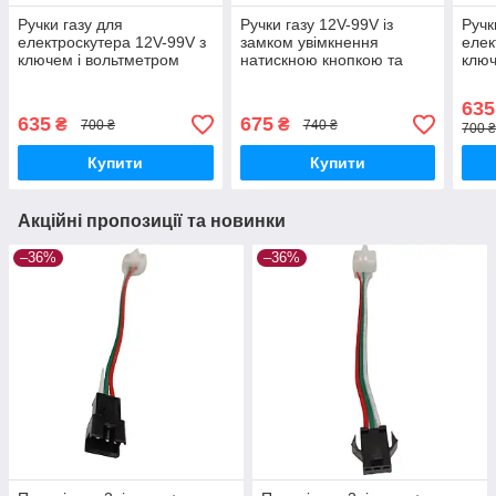
Ручки газу для
Ручки газу 12V-99V із
Ручк
електроскутера 12V-99V з
замком увімкнення
елек
ключем і вольтметром
натискною кнопкою та
ключ
вольтметром
635
635
675
₴
₴
700 ₴
740 ₴
700 ₴
Купити
Купити
Акційні пропозиції та новинки
–36%
–36%