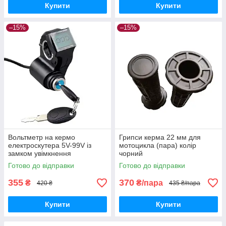
Купити
Купити
–15%
–15%
Вольтметр на кермо
Грипси керма 22 мм для
електроскутера 5V-99V із
мотоцикла (пара) колір
замком увімкнення
чорний
Готово до відправки
Готово до відправки
355
370
₴
₴/пара
420 ₴
435 ₴/пара
Купити
Купити