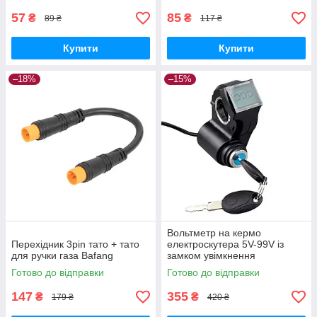
57
85
₴
₴
89 ₴
117 ₴
Купити
Купити
–18%
–15%
Вольтметр на кермо
Перехідник 3pin тато + тато
електроскутера 5V-99V із
для ручки газа Bafang
замком увімкнення
Готово до відправки
Готово до відправки
147
355
₴
₴
179 ₴
420 ₴