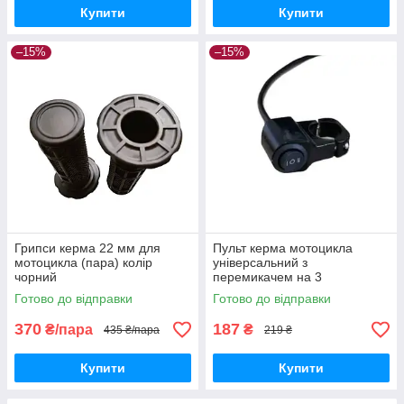
Купити
Купити
–15%
–15%
Грипси керма 22 мм для
Пульт керма мотоцикла
мотоцикла (пара) колір
універсальний з
чорний
перемикачем на 3
положення
Готово до відправки
Готово до відправки
370
187
₴/пара
₴
435 ₴/пара
219 ₴
Купити
Купити