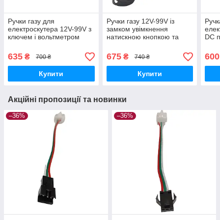
Ручки газу для
Ручки газу 12V-99V із
Ручк
електроскутера 12V-99V з
замком увімкнення
елек
ключем і вольтметром
натискною кнопкою та
DC 
вольтметром
дрос
635
675
600
₴
₴
700 ₴
740 ₴
Купити
Купити
Акційні пропозиції та новинки
–36%
–36%