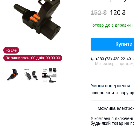
120 ₴
152 ₴
Готово до відправки
Купити
–21%
Залишилось
0
0
днів
0
0
0
0
0
0
+380 (73) 428-22-40
Менеджер з продаж
повернення товару п
У компанії підключені
будь-який товар не п