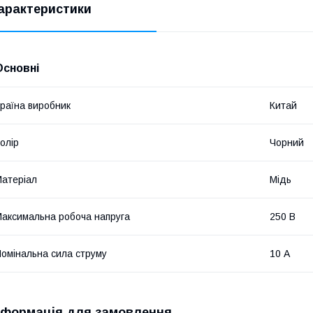
арактеристики
Основні
раїна виробник
Китай
олір
Чорний
атеріал
Мідь
аксимальна робоча напруга
250 В
омінальна сила струму
10 А
нформація для замовлення