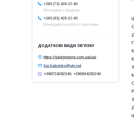
+380 (73) 428-22-40
Менеджер з продажу
Ш
+380 (93) 428-22-40
Менеджер по роботі з клієнтами
О
Д
П
К
https://gadgestore.com.ua/ua/
К
fop.babenko@ukr.net
Х
+380734282240, +380934282240
М
О
Р
З
Д
Ш