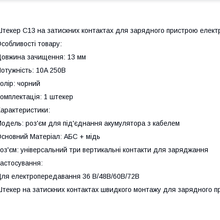
текер C13 на затискних контактах для зарядного пристрою електр
собливості товару:
овжина зачищення: 13 мм
отужність: 10A 250B
олір: чорний
омплектація: 1 штекер
арактеристики:
одель: роз'єм для під'єднання акумулятора з кабелем
сновний Матеріал: АБС + мідь
оз'єм: універсальний три вертикальні контакти для заряджання
астосування:
ля електропередавання 36 В/48В/60В/72В
текер на затискних контактах швидкого монтажу для зарядного пр