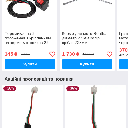
Перемикач на 3
Кермо для мото Renthal
Грип
положення з кріпленням
діаметр 22 мм колір
мото
на кермо мотоцикла 22
срібло 728мм
чор
мм
370
145
1 730
₴
₴
177 ₴
1 832 ₴
435 
Купити
Купити
Акційні пропозиції та новинки
–36%
–36%