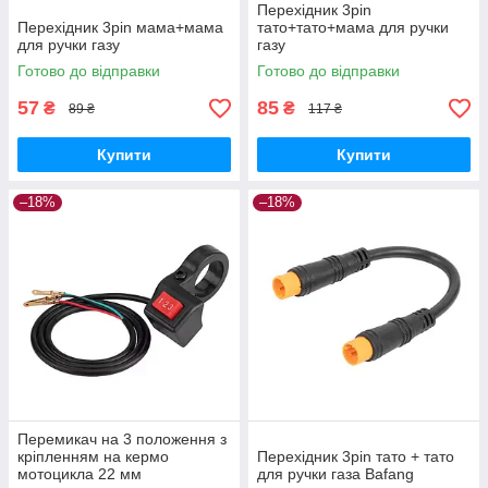
Перехідник 3pin
Перехідник 3pin мама+мама
тато+тато+мама для ручки
для ручки газу
газу
Готово до відправки
Готово до відправки
57
85
₴
₴
89 ₴
117 ₴
Купити
Купити
–18%
–18%
Перемикач на 3 положення з
кріпленням на кермо
Перехідник 3pin тато + тато
мотоцикла 22 мм
для ручки газа Bafang