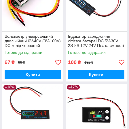
Вольтметр універсальний
Індикатор заряджання
дволінійний 0V-40V (0V-100V)
літієвої батареї DC 5V-30V
DC колір червоний
2S-8S 12V 24V Плата ємності
акумулятора
Готово до відправки
Готово до відправки
67
100
₴
₴
99 ₴
132 ₴
Купити
Купити
–18%
–17%