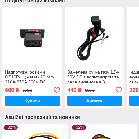
Подібні товари компанії
Надпотужні роз'єми
Важелева ручка газу 12V-
Інди
QS10P-U (мама) 10 mm
99V DC з вольтметром та
акум
210А-270А 500V DC
перемикачем на 3
свин
положення
LiFe
600
440
320
₴
₴
665 ₴
505 ₴
24 V
Купити
Купити
Акційні пропозиції та новинки
–32%
–32%