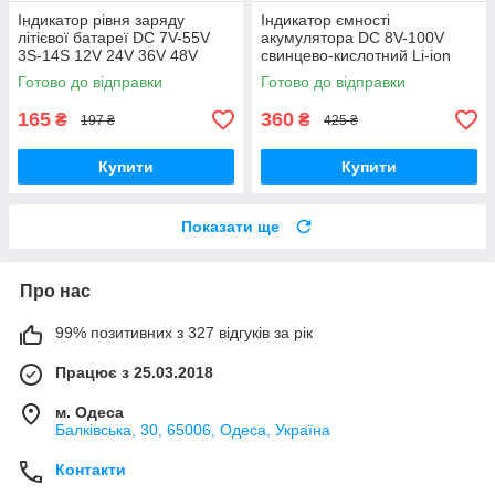
Індикатор рівня заряду
Індикатор ємності
літієвої батареї DC 7V-55V
акумулятора DC 8V-100V
3S-14S 12V 24V 36V 48V
свинцево-кислотний Li-ion
колір білий
LiFePO4 12V-72V з
Готово до відправки
Готово до відправки
температурним датчиком
165
360
₴
₴
197 ₴
425 ₴
Купити
Купити
Показати ще
Про нас
99% позитивних з 327 відгуків за рік
Працює з 25.03.2018
м. Одеса
Балківська, 30, 65006, Одеса, Україна
Контакти