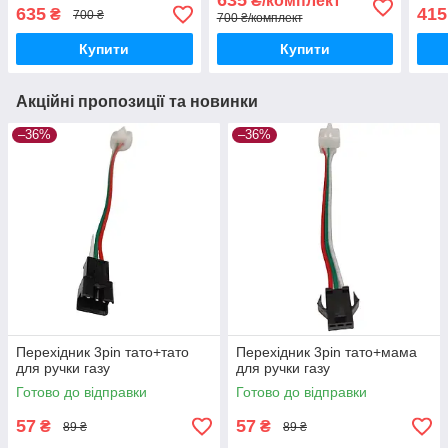
635
₴/комплект
635
415
₴
700 ₴
700 ₴/комплект
Купити
Купити
Акційні пропозиції та новинки
–36%
–36%
Перехідник 3pin тато+тато
Перехідник 3pin тато+мама
для ручки газу
для ручки газу
Готово до відправки
Готово до відправки
57
57
₴
₴
89 ₴
89 ₴