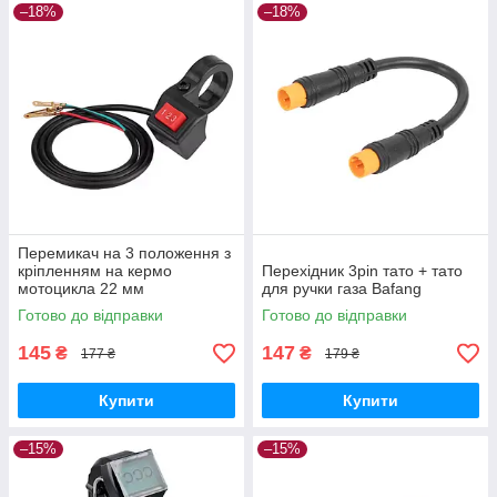
–18%
–18%
Перемикач на 3 положення з
кріпленням на кермо
Перехідник 3pin тато + тато
мотоцикла 22 мм
для ручки газа Bafang
Готово до відправки
Готово до відправки
145
147
₴
₴
177 ₴
179 ₴
Купити
Купити
–15%
–15%