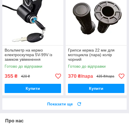
Вольтметр на кермо
Грипси керма 22 мм для
електроскутера 5V-99V із
мотоцикла (пара) колір
замком увімкнення
чорний
Готово до відправки
Готово до відправки
355
370
₴
₴/пара
420 ₴
435 ₴/пара
Купити
Купити
Показати ще
Про нас