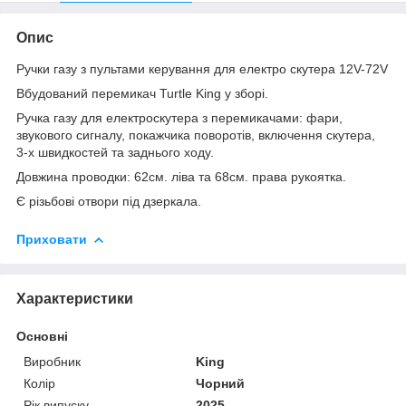
Опис
Ручки газу з пультами керування для електро скутера 12V-72V
Вбудований перемикач Turtle King у зборі.
Ручка газу для електроскутера з перемикачами: фари,
звукового сигналу, покажчика поворотів, включення скутера,
3-х швидкостей та заднього ходу.
Довжина проводки: 62см. ліва та 68см. права рукоятка.
Є різьбові отвори під дзеркала.
Приховати
Характеристики
Основні
Виробник
King
Колір
Чорний
Рік випуску
2025