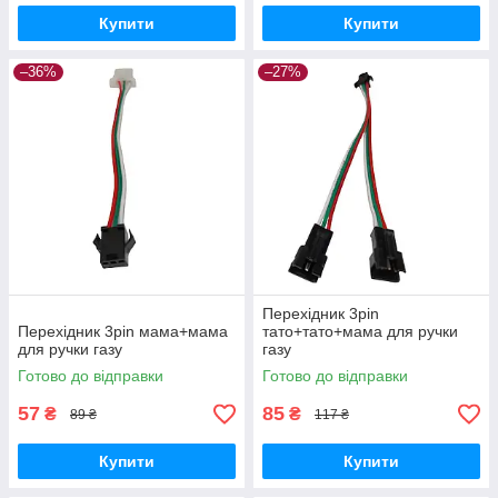
Купити
Купити
–36%
–27%
Перехідник 3pin
Перехідник 3pin мама+мама
тато+тато+мама для ручки
для ручки газу
газу
Готово до відправки
Готово до відправки
57
85
₴
₴
89 ₴
117 ₴
Купити
Купити