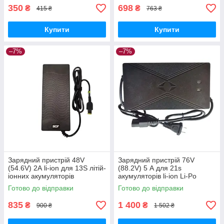
350
698
₴
₴
415 ₴
763 ₴
Купити
Купити
–7%
–7%
Зарядний пристрій 48V
Зарядний пристрій 76V
(54.6V) 2А li-ion для 13S літій-
(88.2V) 5 А для 21s
іонних акумуляторів
акумуляторів li-ion Li-Po
Готово до відправки
Готово до відправки
835
1 400
₴
₴
900 ₴
1 502 ₴