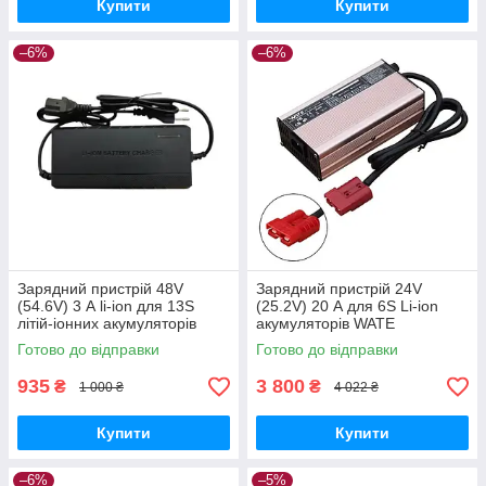
Купити
Купити
–6%
–6%
Зарядний пристрій 48V
Зарядний пристрій 24V
(54.6V) 3 А li-ion для 13S
(25.2V) 20 А для 6S Li-ion
літій-іонних акумуляторів
акумуляторів WATE
Готово до відправки
Готово до відправки
935
3 800
₴
₴
1 000 ₴
4 022 ₴
Купити
Купити
–6%
–5%