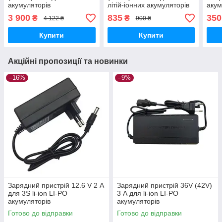
акумуляторів
літій-іонних акумуляторів
акум
3 900
835
350
₴
₴
4 122 ₴
900 ₴
Купити
Купити
Акційні пропозиції та новинки
–16%
–9%
Зарядний пристрій 12.6 V 2 А
Зарядний пристрій 36V (42V)
для 3S li-ion LI-PO
3 А для li-ion LI-PO
акумуляторів
акумуляторів
Готово до відправки
Готово до відправки