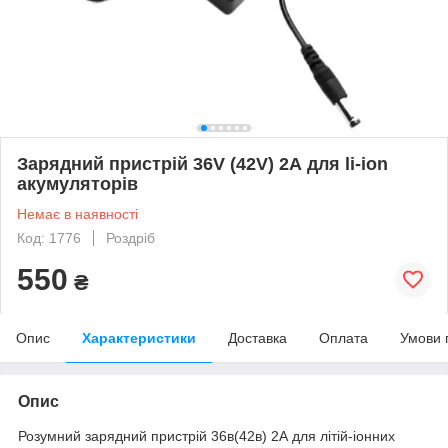
Зарядний пристрій 36V (42V) 2А для li-ion
акумуляторів
Немає в наявності
Код: 1776
Роздріб
550
₴
Опис
Характеристики
Доставка
Оплата
Умови 
Опис
Розумний зарядний пристрій 36в(42в) 2А для літій-іонних