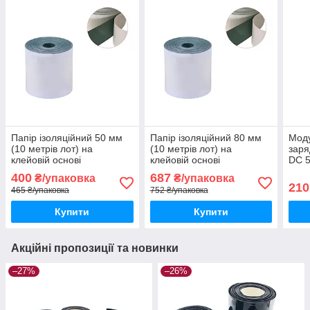
Папір ізоляційний 50 мм
Папір ізоляційний 80 мм
Моду
(10 метрів лот) на
(10 метрів лот) на
зар
клейовій основі
клейовій основі
DC 5
V 3,
400
687
₴/упаковка
₴/упаковка
SCP/
210
465 ₴/упаковка
752 ₴/упаковка
QC3
Купити
Купити
Акційні пропозиції та новинки
–27%
–26%