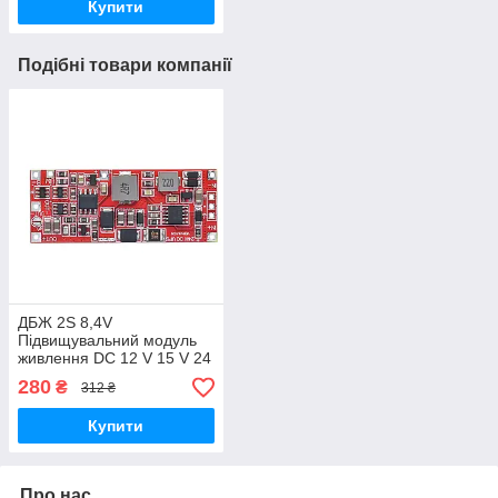
Купити
Подібні товари компанії
ДБЖ 2S 8,4V
Підвищувальний модуль
живлення DC 12 V 15 V 24
W 1 А оновлена версія
280
₴
312 ₴
UPS
Купити
Про нас