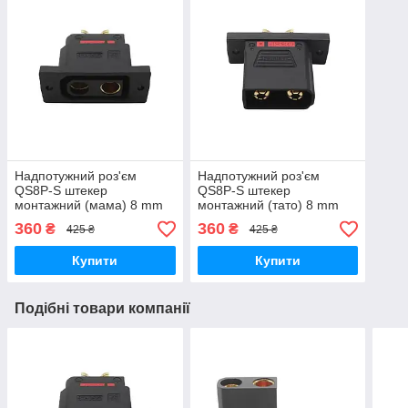
Надпотужний роз'єм
Надпотужний роз'єм
QS8P-S штекер
QS8P-S штекер
монтажний (мама) 8 mm
монтажний (тато) 8 mm
180 A max
180 A max
360
360
₴
₴
425 ₴
425 ₴
Купити
Купити
Подібні товари компанії