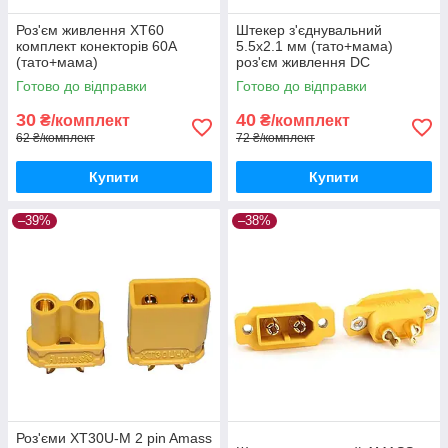
Роз'єм живлення XT60
Штекер з'єднувальний
комплект конекторів 60А
5.5х2.1 мм (тато+мама)
(тато+мама)
роз'єм живлення DC
Готово до відправки
Готово до відправки
30
40
₴/комплект
₴/комплект
62 ₴/комплект
72 ₴/комплект
Купити
Купити
–39%
–38%
Роз'єми XT30U-M 2 pin Amass