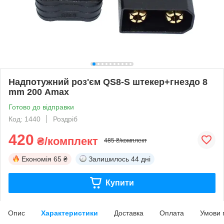
Надпотужний роз'єм QS8-S штекер+гнездо 8
mm 200 Аmax
Готово до відправки
Код: 1440
Роздріб
420
₴/комплект
485 ₴/комплект
Економія
65 ₴
Залишилось
44 дні
Купити
Опис
Характеристики
Доставка
Оплата
Умови 