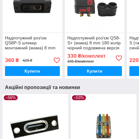
Надпотужний роз'єм
Надпотужний роз'єм QS8-
Надп
QS8P-S штекер
S+ (мама) 8 mm 180 колір
S (т
монтажний (мама) 8 mm
чорний подовжена версія
сині
180 A max
330
₴/комплект
360
220
₴
425 ₴
395 ₴/комплект
Купити
Купити
Акційні пропозиції та новинки
–56%
–53%