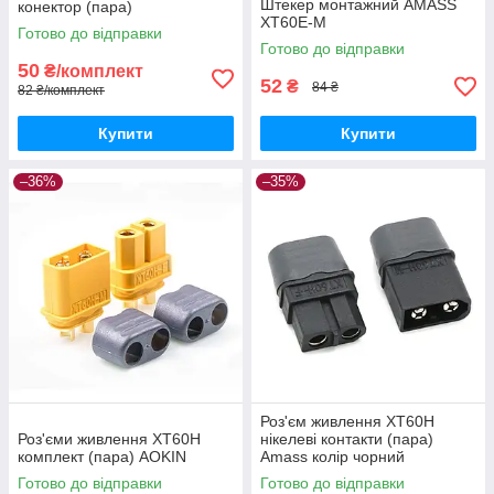
Штекер монтажний АMАЅЅ
конектор (пара)
ХТ60E-М
Готово до відправки
Готово до відправки
50
₴/комплект
52
₴
84 ₴
82 ₴/комплект
Купити
Купити
–36%
–35%
Роз'єм живлення XT60H
Роз'єми живлення XT60H
нікелеві контакти (пара)
комплект (пара) AOKIN
Amass колір чорний
Готово до відправки
Готово до відправки