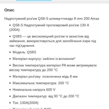
Опис
Надпотужний роз'єм QS8-S штекер+гнездо 8 mm 200 Аmax
QS8-S Надпотужний протизкровий роз'єм 130 А
(200А)
QS8S — це високоміцний роз'єм із захистом від
займання, використовується для запобігання іскри під
час під'єднання.
Модель: QS8S
Матеріал корпусу: нейлон із волокном*
Висока температура матеріал РА може витримувати
високу температуру до 200 °С
Матеріал роз'єму: позолочена мідь 8 мм
Максимальна температура: 200 °С
Номінальна напруга 600 V
Діапазон температур: від 30 °C до 200 °C
Ток: 130А(200А)