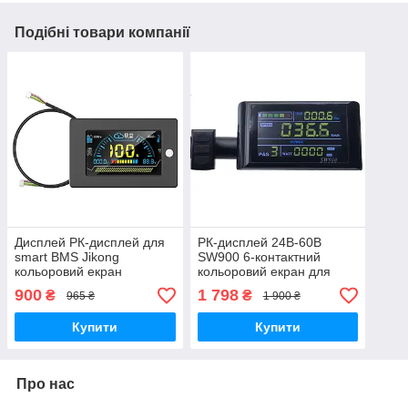
Подібні товари компанії
Дисплей РК-дисплей для
РК-дисплей 24B-60B
smart BMS Jikong
SW900 6-контактний
кольоровий екран
кольоровий екран для
електричного скутера
900
1 798
₴
₴
965 ₴
1 900 ₴
Купити
Купити
Про нас