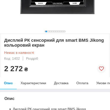
Дисплей РК сенсорний для smart BMS Jikong
кольоровий екран
Немає в наявності
Код: 1402
Роздріб
2 272
₴
Опис
Характеристики
Доставка
Оплата
Умови п
Опис
Дисплей РК сенсорний для smart BMS Jikong