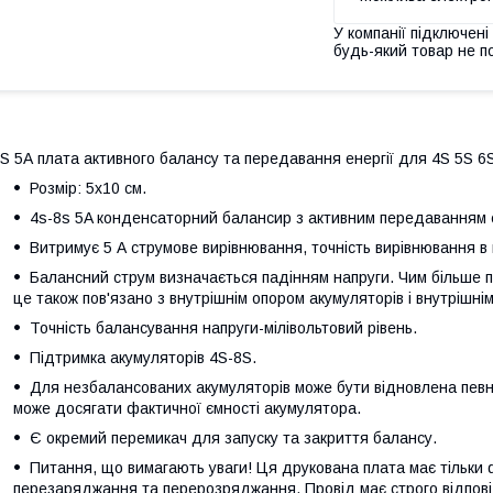
У компанії підключені
будь-який товар не п
S 5А плата активного балансу та передавання енергії для 4S 5S 6S 7
Розмір: 5х10 см.
4s-8s 5A конденсаторний балансир з активним передаванням е
Витримує 5 А струмове вирівнювання, точність вирівнювання в 
Балансний струм визначається падінням напруги. Чим більше па
це також пов'язано з внутрішнім опором акумуляторів і внутрішн
Точність балансування напруги-мілівольтовий рівень.
Підтримка акумуляторів 4S-8S.
Для незбалансованих акумуляторів може бути відновлена певн
може досягати фактичної ємності акумулятора.
Є окремий перемикач для запуску та закриття балансу.
Питання, що вимагають уваги! Ця друкована плата має тільки 
перезаряджання та перерозряджання. Провід має строго відпові