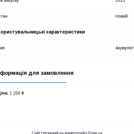
ік випуску
2025
Стан
Новий
Користувальницькі характеристики
ип
Акумулят
нформація для замовлення
іна:
1 200 ₴
Сайт створений на маркетплейсі
Prom.ua