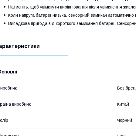
Натисніть, щоб увімкнути вирівнювання після увімкнення живле
Коли напруга батареї низька, сенсорний вимикач автоматично 
Випадкова пригода від короткого замикання батареї. Сенсорн
арактеристики
Основні
иробник
Без брен
раїна виробник
Китай
олір
Чорний