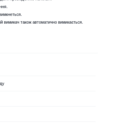
ння.
вимкнеться.
ий вимикач також автоматично вимикається.
ду