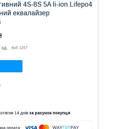
ивний 4S-8S 5A li-ion Lifepo4
ний еквалайзер
в
₴
 од.
Код:
1257
у
ротягом 14 днів
за рахунок покупця