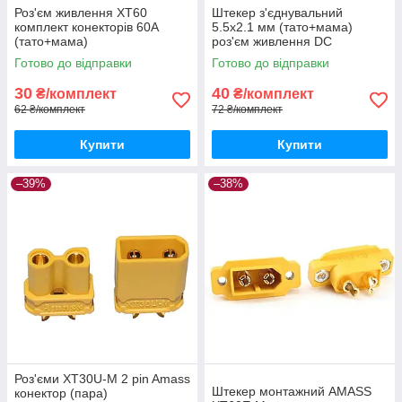
Роз'єм живлення XT60
Штекер з'єднувальний
комплект конекторів 60А
5.5х2.1 мм (тато+мама)
(тато+мама)
роз'єм живлення DC
Готово до відправки
Готово до відправки
30
40
₴/комплект
₴/комплект
62 ₴/комплект
72 ₴/комплект
Купити
Купити
–39%
–38%
Роз'єми XT30U-M 2 pin Amass
Штекер монтажний АMАЅЅ
конектор (пара)