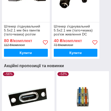
Штекер з'єднувальний
Штекер з'єднувальний
5.5х2.1 мм без гвинтів
5.5х2.1 мм (тато+мама)
(тато+мама) роз'єм
роз'єм живлення DC
живлення DC
80
40
₴/комплект
₴/комплект
112 ₴/комплект
72 ₴/комплект
Купити
Купити
Акційні пропозиції та новинки
–56%
–53%