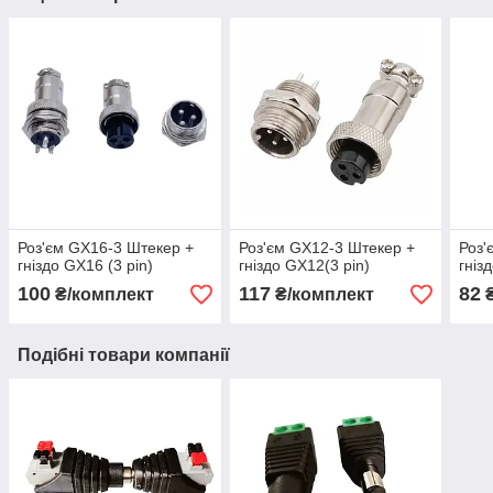
Роз'єм GX16-3 Штекер +
Роз'єм GX12-3 Штекер +
Роз'
гніздо GX16 (3 pin)
гніздо GX12(3 pin)
гніз
100
117
82
₴/комплект
₴/комплект
₴
Подібні товари компанії