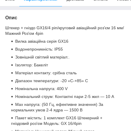
Опис
Штекер + гніздо GX16/4 pin/круговий авіаційний роз'єм 16 мм/
Мажний Роз'єм 4pin
Вилка авіаційна серія GX16
Водонепроникність: IP55
Зовнішній світлий матеріал:.
Ізолятор: Бакеліт
Матеріал контакту: срібна сталь
Діапазон температури: -20 «C-+85» C
Номінальна напруга: 400 V
Номінальний струм: Контактні пари 2-5 жил — 10 А
Max напруга: (50 Гц, ефективне значення) За
нормальних умов 2-4 ядра — 1500 В
Пакет містить: 1 комплект GX16 Штекерний +
гніздовий роз'єм Модель: GX 16/4pin