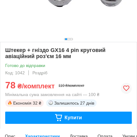
Штекер + гніздо GX16 4 pin круговий
авіаційний роз'єм 16 мм
Готово до відправки
Код: 1042
Роздріб
78
₴/комплект
110 ₴/комплект
Мінімальна сума замовлення на сайті — 100 ₴
Економія
32 ₴
Залишилось
27 днів
Купити
Опис
Характеристики
Доставка
Оплата
Умови 